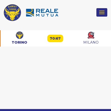
Togg
navi
70:67
TORINO
MILANO