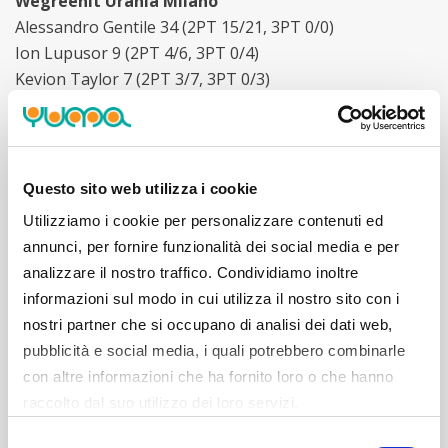
Wegreenit Urania Milano
Alessandro Gentile 34 (2PT 15/21, 3PT 0/0)
Ion Lupusor 9 (2PT 4/6, 3PT 0/4)
Kevion Taylor 7 (2PT 3/7, 3PT 0/3)
Matteo Cavallero 7 (2PT 2/3, 3PT 1/2)
Gherardo Sabatini 5 (2PT 1/2, 3PT 1/8)
Karl Gamble 3 (2PT 1/2, 3PT 0/1)
Ursulo D’Almeida 2 (2PT 1/4, 3PT 0/0)
Questo sito web utilizza i cookie
Morgan Rashed 0 (2PT 0/0, 3PT 0/0)
Utilizziamo i cookie per personalizzare contenuti ed
Lionel Abega 0 (2PT 0/0, 3PT 0/1)
annunci, per fornire funzionalità dei social media e per
Luca Rossi 0 (2PT 0/0, 3PT 0/0)
analizzare il nostro traffico. Condividiamo inoltre
Giovanni Lo Martire 0 (2PT 0/0, 3PT 0/0)
informazioni sul modo in cui utilizza il nostro sito con i
Stefano Bracale 0 (2PT 0/0, 3PT 0/0)
nostri partner che si occupano di analisi dei dati web,
Tiri liberi: 7/11 — Rimbalzi: 35 (10+25) — Miglior
pubblicità e social media, i quali potrebbero combinarle
rimbalzista: Gentile 9 — Assist: 9 (Gentile 6)
con altre informazioni che ha fornito loro o che hanno
raccolto dal suo utilizzo dei loro servizi.
Selezione