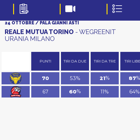
24 OTTOBRE / PALA GIANNI ASTI
REALE MUTUA TORINO
- WEGREENIT
URANIA MILANO
PUNTI
TIRI DA DUE
TIRI DA TRE
TIRI LIB
%
53%
70
21
87
%
67
11%
64%
60