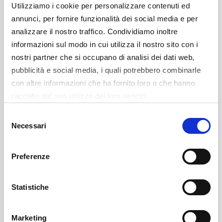
Le richieste di accredito non dovranno più essere
Utilizziamo i cookie per personalizzare contenuti ed
inviate tramite email, ma sarà necessario compilare
annunci, per fornire funzionalità dei social media e per
l'apposito modulo
:
CLICCA QUI
analizzare il nostro traffico. Condividiamo inoltre
informazioni sul modo in cui utilizza il nostro sito con i
Eventuali richieste inviate tramite email, senza la
nostri partner che si occupano di analisi dei dati web,
registrazione tramite il modulo, non saranno prese
pubblicità e social media, i quali potrebbero combinarle
in considerazione.
con altre informazioni che ha fornito loro o che hanno
raccolto dal suo utilizzo dei loro servizi.
In caso di invalidità al 100%, saranno garantiti n°2
accessi gratuiti: uno per la persona invalida e uno
Selezione
per l'accompagnatore.
Necessari
del
Per tutte le altre casistiche sarà garantito un
consenso
accesso omaggio per la persona invalida, mentre
Preferenze
all'accompagnatore sarà riservato un biglietto
scontato del 50%.
Statistiche
Attenzione: tutti gli accrediti sono disponibili
fino a
esaurimento posti
.
Marketing