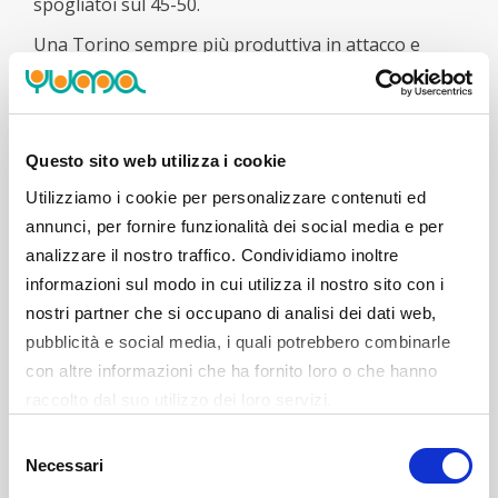
spogliatoi sul 45-50.
Una Torino sempre più produttiva in attacco e
lucida in difesa riesce a raggiungere la doppia cifra
di vantaggio nel terzo periodo, complice anche un
approccio non estremamente combattivo da parte
dei padroni di casa già promossi in Serie A con due
Questo sito web utilizza i cookie
giornate di anticipo. I friulani però provano a rifarsi
Utilizziamo i cookie per personalizzare contenuti ed
sotto con una tripla di Caroti da metà campo per
annunci, per fornire funzionalità dei social media e per
tornare a -8 alla fine della terza frazione sul 69-77.
analizzare il nostro traffico. Condividiamo inoltre
informazioni sul modo in cui utilizza il nostro sito con i
Udine cambia marcia in avvio di ultimo quarto: in un
nostri partner che si occupano di analisi dei dati web,
amen, Caroti e Ambrosin firmano un parziale di 9-3
pubblicità e social media, i quali potrebbero combinarle
per rientrare a -2 (78-80), costringendo coach
con altre informazioni che ha fornito loro o che hanno
Moretti a chiamare timeout per cercare di non farsi
raccolto dal suo utilizzo dei loro servizi.
sfuggire completamente il vantaggio creato nei due
quarti centrali. L’inerzia però è passata dalla parte
Selezione
dei padroni di casa che, dopo tanto tempo,
Necessari
del
rimettono la testa avanti con Pullazi. È tutta un’altra