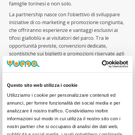
famiglie torinesi e non solo.
La partnership nasce con l’obiettivo di sviluppare
iniziative di co-marketing e promozione congiunta,
che offriranno esperienze e vantaggi esclusivi ai
tifosi gialloblù e ai visitatori del parco. Tra le
opportunità previste, convenzioni dedicate,
scontistiche sui biglietti e promozioni riservate agli
abbonati e ai possessori di biglietti di entrambe le
realtà, in un’ottica di valorizzazione reciproca e di
crescita condivisa.
Questo sito web utilizza i cookie
Con questo accordo, Basket Torino e ZOOM
Utilizziamo i cookie per personalizzare contenuti ed
confermano la volontà di creare sinergie tra sport,
annunci, per fornire funzionalità dei social media e per
natura e comunità, avvicinando le famiglie e le
analizzare il nostro traffico. Condividiamo inoltre
nuove generazioni a due realtà del territorio capaci
informazioni sul modo in cui utilizza il nostro sito con i
di trasmettere valori comuni.
nostri partner che si occupano di analisi dei dati web,
Prossimamente saranno comunicate nel dettaglio
pubblicità e social media, i quali potrebbero combinarle