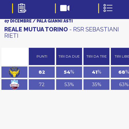
07 DICEMBRE / PALA GIANNI ASTI
REALE MUTUA TORINO
- RSR SEBASTIANI
RIETI
PUNTI
TIRI DA DUE
TIRI DA TRE
TIRI LIB
%
%
82
54
41
68
72
53%
35%
63%