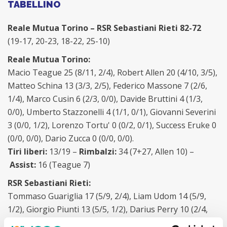
TABELLINO
Reale Mutua Torino – RSR Sebastiani Rieti 82-72
(19-17, 20-23, 18-22, 25-10)
Reale Mutua Torino:
Macio Teague 25 (8/11, 2/4), Robert Allen 20 (4/10, 3/5),
Matteo Schina 13 (3/3, 2/5), Federico Massone 7 (2/6,
1/4), Marco Cusin 6 (2/3, 0/0), Davide Bruttini 4 (1/3,
0/0), Umberto Stazzonelli 4 (1/1, 0/1), Giovanni Severini
3 (0/0, 1/2), Lorenzo Tortu' 0 (0/2, 0/1), Success Eruke 0
(0/0, 0/0), Dario Zucca 0 (0/0, 0/0).
Tiri liberi:
13/19 –
Rimbalzi:
34 (7+27, Allen 10) –
Assist:
16 (Teague 7)
RSR Sebastiani Rieti:
Tommaso Guariglia 17 (5/9, 2/4), Liam Udom 14 (5/9,
1/2), Giorgio Piunti 13 (5/5, 1/2), Darius Perry 10 (2/4,
1/6), Mattia Palumbo 4 (2/5, 0/0), Davide Pascolo 4 (2/4,