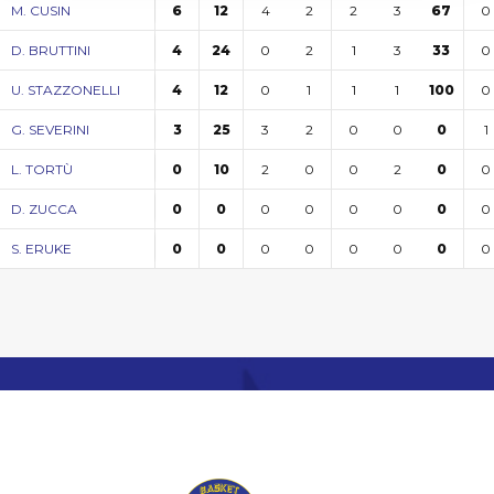
4
2
2
3
0
M. CUSIN
6
12
67
0
2
1
3
0
D. BRUTTINI
4
24
33
0
1
1
1
0
U. STAZZONELLI
4
12
100
3
2
0
0
1
G. SEVERINI
3
25
0
2
0
0
2
0
L. TORTÙ
0
10
0
0
0
0
0
0
D. ZUCCA
0
0
0
0
0
0
0
0
S. ERUKE
0
0
0