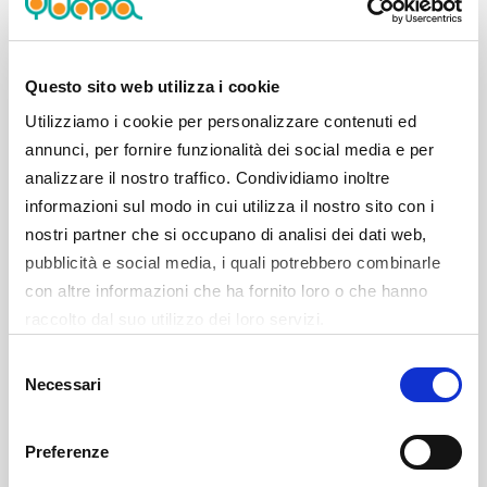
0/1), Matteo Parravicini 3 (0/2, 1/2), Fabio Mian 3 (0/1,
1/2), Lorenzo Piccin 2 (1/3, 0/1), Alessandro Paesano 2
(1/1, 0/0).
Questo sito web utilizza i cookie
Tiri liberi:
5/8 –
Rimbalzi:
27 (4+23, Guariglia 9) –
Utilizziamo i cookie per personalizzare contenuti ed
Assist:
18 (Perry 5)
annunci, per fornire funzionalità dei social media e per
analizzare il nostro traffico. Condividiamo inoltre
informazioni sul modo in cui utilizza il nostro sito con i
nostri partner che si occupano di analisi dei dati web,
CONFERENZA POSTPARTITA
pubblicità e social media, i quali potrebbero combinarle
con altre informazioni che ha fornito loro o che hanno
raccolto dal suo utilizzo dei loro servizi.
Selezione
Necessari
del
consenso
Preferenze