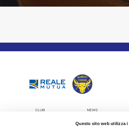
CLUB
NEWS
TICKETING
SPONSOR
Questo sito web utilizza i
GIOVANILI KING
SCHOOL CUP