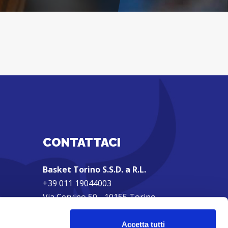
CONTATTACI
Basket Torino S.S.D. a R.L.
+39 011 19044003
Via Cervino 50 - 10155 Torino
Partita IVA: 01962270607
Privacy Policy
|
Cookie Policy
Accetta tutti