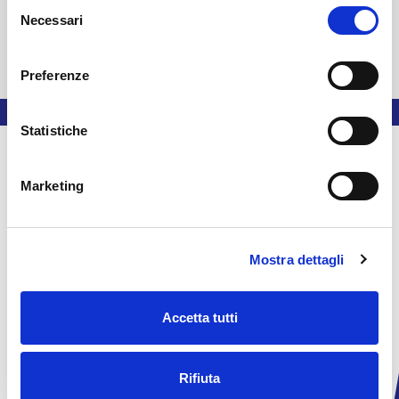
Selezione
Necessari
del
consenso
Preferenze
Statistiche
Marketing
Mostra dettagli
CLUB
NEWS
Accetta tutti
TICKETING
SPONSOR
GIOVANILI KING
SCHOOL CUP
SHOP
CONTATTI
Rifiuta