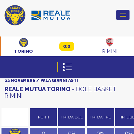
Togg
navi
0:0
TORINO
RIMINI
22 NOVEMBRE / PALA GIANNI ASTI
REALE MUTUA TORINO
- DOLE BASKET
RIMINI
PUNTI
TIRI DA DUE
TIRI DA TRE
TIRI LIB
0
0%
0%
0%