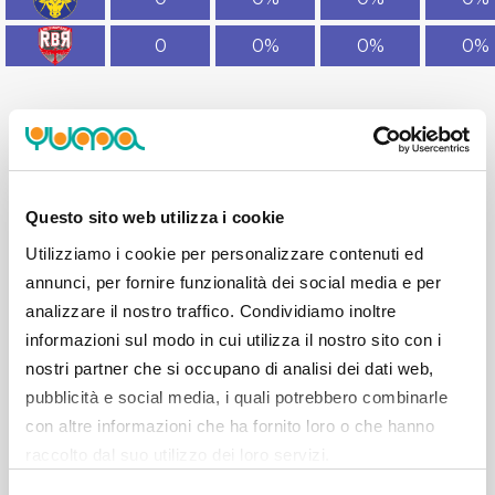
0
0%
0%
0%
Questo sito web utilizza i cookie
TABELLINO
Utilizziamo i cookie per personalizzare contenuti ed
annunci, per fornire funzionalità dei social media e per
I DATI DI QUESTA PARTITA
analizzare il nostro traffico. Condividiamo inoltre
NON SONO ANCORA
informazioni sul modo in cui utilizza il nostro sito con i
nostri partner che si occupano di analisi dei dati web,
DISPONIBILI.
pubblicità e social media, i quali potrebbero combinarle
con altre informazioni che ha fornito loro o che hanno
raccolto dal suo utilizzo dei loro servizi.