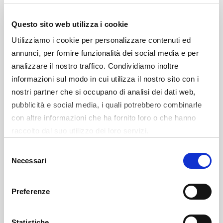
Filoni 2 (1/3, 0/0), Matteo Piccoli 0 (0/3, 0/2), Tommaso
Fantoni 0 (0/2, 0/0), Mattia Pacitto 0 (0/0, 0/0).
Questo sito web utilizza i cookie
Tiri liberi:
10/22 —
Rimbalzi:
28 (2+26, Woodson 9)
Utilizziamo i cookie per personalizzare contenuti ed
—
Assist:
15 (Woodson 4).
annunci, per fornire funzionalità dei social media e per
analizzare il nostro traffico. Condividiamo inoltre
informazioni sul modo in cui utilizza il nostro sito con i
nostri partner che si occupano di analisi dei dati web,
pubblicità e social media, i quali potrebbero combinarle
CONFERENZA POSTPARTITA
con altre informazioni che ha fornito loro o che hanno
raccolto dal suo utilizzo dei loro servizi.
Selezione
Necessari
del
consenso
Preferenze
Statistiche