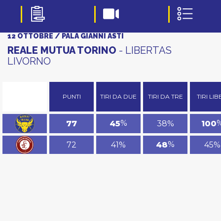
12 OTTOBRE / PALA GIANNI ASTI
REALE MUTUA TORINO
- LIBERTAS
LIVORNO
PUNTI
TIRI DA DUE
TIRI DA TRE
TIRI LIB
%
38%
77
45
100
%
72
41%
45%
48