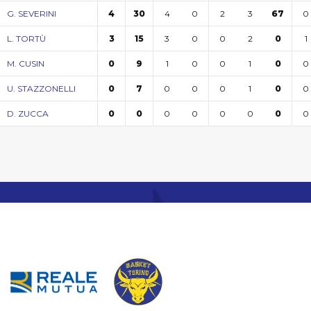
4
0
2
3
0
G. SEVERINI
4
30
67
3
0
0
2
1
L. TORTÙ
3
15
0
1
0
0
1
0
M. CUSIN
0
9
0
0
0
0
1
0
U. STAZZONELLI
0
7
0
0
0
0
0
0
D. ZUCCA
0
0
0