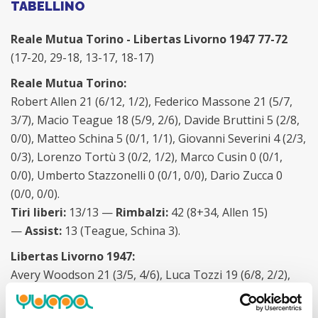
TABELLINO
Reale Mutua Torino - Libertas Livorno 1947 77-72
(17-20, 29-18, 13-17, 18-17)
Reale Mutua Torino:
Robert Allen 21 (6/12, 1/2), Federico Massone 21 (5/7,
3/7), Macio Teague 18 (5/9, 2/6), Davide Bruttini 5 (2/8,
0/0), Matteo Schina 5 (0/1, 1/1), Giovanni Severini 4 (2/3,
0/3), Lorenzo Tortù 3 (0/2, 1/2), Marco Cusin 0 (0/1,
0/0), Umberto Stazzonelli 0 (0/1, 0/0), Dario Zucca 0
(0/0, 0/0).
Tiri liberi:
13/13 —
Rimbalzi:
42 (8+34, Allen 15)
—
Assist:
13 (Teague, Schina 3).
Libertas Livorno 1947:
Avery Woodson 21 (3/5, 4/6), Luca Tozzi 19 (6/8, 2/2),
Fabio Valentini 11 (2/3, 2/5), Matt Tiby 10 (1/6, 1/2), Ariel
Filloy 5 (1/4, 1/4), Luca Possamai 4 (2/5, 0/0), Niccolò