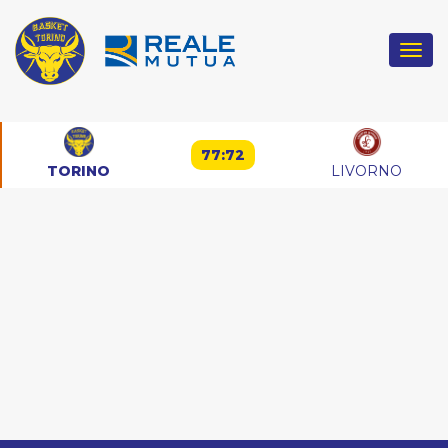
Togg
navi
77:72
TORINO
LIVORNO