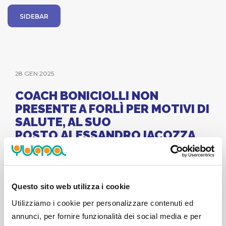
SIDEBAR
28 GEN 2025
COACH BONICIOLLI NON
PRESENTE A FORLÌ PER MOTIVI DI
SALUTE, AL SUO
POSTO ALESSANDRO IACOZZA
INSIEME A FEDERICO TOSARELLI
Torino, martedì 28 gennaio 2025 – Reale Mutua
Questo sito web utilizza i cookie
Basket Torino comunica che, per motivi di salute, il
Utilizziamo i cookie per personalizzare contenuti ed
capo allenatore Matteo Boniciolli non è partito con
annunci, per fornire funzionalità dei social media e per
la squadra in trasferta per Forlì.