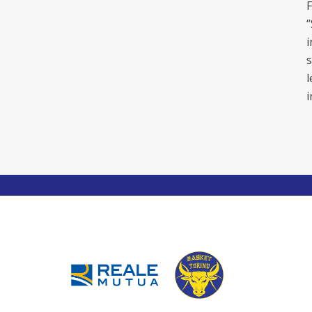
F
“
i
s
l
i