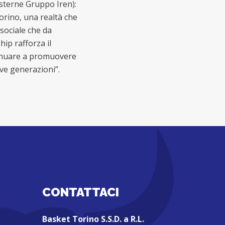
sterne Gruppo Iren):
orino, una realtà che
 sociale che da
hip rafforza il
ntinuare a promuovere
ove generazioni”.
CONTATTACI
Basket Torino S.S.D. a R.L.