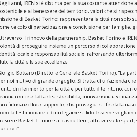
egli anni, IREN si è distinta per la sua costante attenzione a
ostenibile e al benessere del territorio, valori che si rispec
issione di Basket Torino: rappresentare la città non solo s
ome veicolo di partecipazione e condivisione per famiglie, g
ttraverso il rinnovo della partnership, Basket Torino e IR
olontà di proseguire insieme un percorso di collaborazione
dentità locale e responsabilità sociale, rafforzando ulteriorm
lub, la città e le sue eccellenze.
iorgio Bottaro (Direttore Generale Basket Torino): “La par
er noi motivo di grande orgoglio. Si tratta di un’azienda ch
unto di riferimento per la città e per tutto il territorio, con
isione comune fatta di sostenibilità, innovazione e vicinanza
oro fiducia e il loro supporto, che proseguono fin dalla nasci
ono la testimonianza di un legame solido. Insieme vogliamo
rescere Basket Torino e a trasmettere, attraverso lo sport, v
uraturi.”