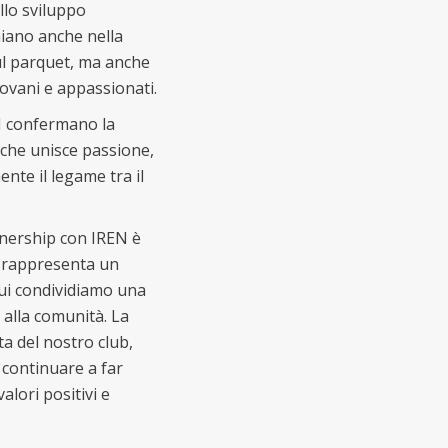
llo sviluppo
chiano anche nella
ul parquet, ma anche
iovani e appassionati.
EN confermano la
 che unisce passione,
ente il legame tra il
tnership con IREN è
e rappresenta un
 cui condividiamo una
 alla comunità. La
ta del nostro club,
 continuare a far
alori positivi e