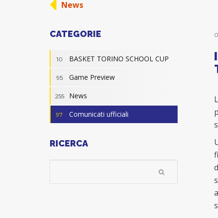
News
CATEGORIE
0
BASKET TORINO SCHOOL CUP
10
Game Preview
95
News
255
L
p
Comunicati ufficiali
97
s
U
RICERCA
f
d
s
a
s