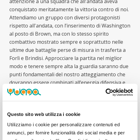
attenzione a una squadra che all'andata aveva
conquistato meritatamente la vittoria contro di noi.
Attendiamo un gruppo con diversi protagonisti
rispetto all'andata, con l’inserimento di Washington
al posto di Brown, ma con lo stesso spirito
combattivo mostrato sempre e soprattutto nelle
ultime due battaglie perse di misura in trasferta a
Forlì e Brindisi. Approcciare la partita nel miglior
modo e tenere sempre alta la guardia saranno due
punti fondamentali del nostro atteggiamento che
dovranno essere combinati all’energia difensiva e
alla costruzione di buoni tiri per poter fare una
buona prestazione."
Antonio Gallo
è tornato in campo sabato scorso a
Questo sito web utilizza i cookie
Cividale dopo un mese di stop per infortunio,
Utilizziamo i cookie per personalizzare contenuti ed
riuscendo subito a dare un contributo concreto alla
annunci, per fornire funzionalità dei social media e per
causa gialloblù con 8 punti in 14 minuti: "Quella di