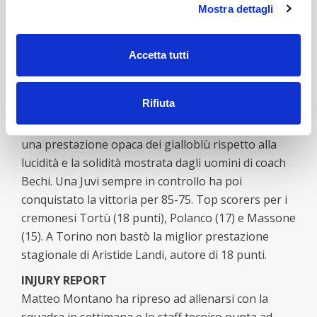
Morgillo e l’esterno Eddy Polanco (autore di 33
Mostra dettagli
punti proprio contro Brindisi). Rispetto alla gara
d’andata, cambia il punto di riferimento in cabina di
Accetta tutti
regia, dove Eric Washington ha preso il posto di
Isiah Brown.
Rifiuta
COSÌ NEL MATCH DI ANDATA
La Reale Mutua uscì sconfitta dal PalaRadi, complice
una prestazione opaca dei gialloblù rispetto alla
lucidità e la solidità mostrata dagli uomini di coach
Bechi. Una Juvi sempre in controllo ha poi
conquistato la vittoria per 85-75. Top scorers per i
cremonesi Tortù (18 punti), Polanco (17) e Massone
(15). A Torino non bastò la miglior prestazione
stagionale di Aristide Landi, autore di 18 punti.
INJURY REPORT
Matteo Montano ha ripreso ad allenarsi con la