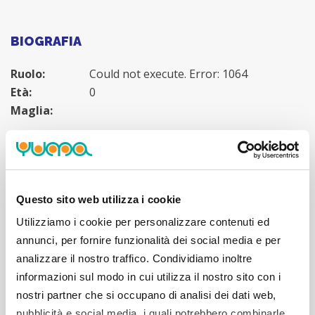
BIOGRAFIA
Ruolo:
Could not execute. Error: 1064
Età:
0
Maglia:
Questo sito web utilizza i cookie
STATISTICHE
Utilizziamo i cookie per personalizzare contenuti ed
annunci, per fornire funzionalità dei social media e per
MEDIA PUNTI
0
analizzare il nostro traffico. Condividiamo inoltre
MEDIA MINUTI GIOCATI
0
informazioni sul modo in cui utilizza il nostro sito con i
nostri partner che si occupano di analisi dei dati web,
MEDIA ASSIST
0
pubblicità e social media, i quali potrebbero combinarle