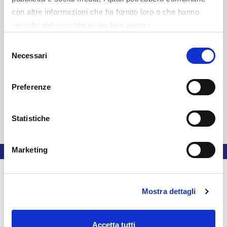
MEDIA RIMBALZI
0
con altre informazioni che ha fornito loro o che hanno
raccolto dal suo utilizzo dei loro servizi.
TIRI DA TRE
0
Selezione
TIRI DA DUE
0
Necessari
del
consenso
TIRI LIBERI
0
Preferenze
Statistiche
Marketing
Mostra dettagli
Accetta tutti