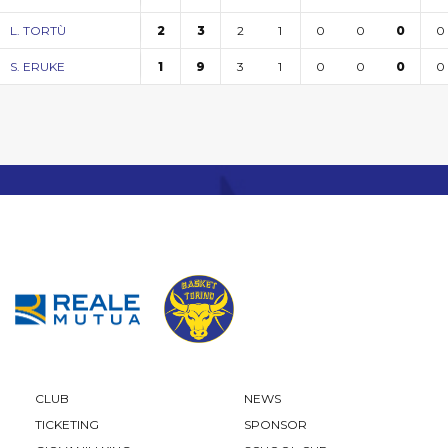
2
1
0
0
0
L. TORTÙ
2
3
0
3
1
0
0
0
S. ERUKE
1
9
0
CLUB
NEWS
TICKETING
SPONSOR