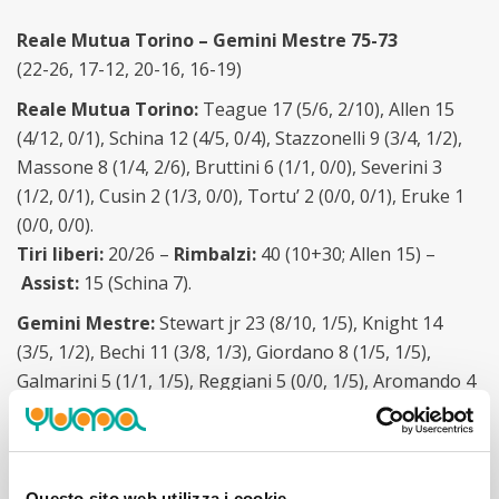
Reale Mutua Torino – Gemini Mestre 75-73
(22-26, 17-12, 20-16, 16-19)
Reale Mutua Torino:
Teague 17 (5/6, 2/10), Allen 15
(4/12, 0/1), Schina 12 (4/5, 0/4), Stazzonelli 9 (3/4, 1/2),
Massone 8 (1/4, 2/6), Bruttini 6 (1/1, 0/0), Severini 3
(1/2, 0/1), Cusin 2 (1/3, 0/0), Tortu’ 2 (0/0, 0/1), Eruke 1
(0/0, 0/0).
Tiri liberi:
20/26 –
Rimbalzi:
40 (10+30; Allen 15) –
Assist:
15 (Schina 7).
Gemini Mestre:
Stewart jr 23 (8/10, 1/5), Knight 14
(3/5, 1/2), Bechi 11 (3/8, 1/3), Giordano 8 (1/5, 1/5),
Galmarini 5 (1/1, 1/5), Reggiani 5 (0/0, 1/5), Aromando 4
(0/2, 1/3), Bonacini 3 (1/5, 0/2), Kadjividi Boussounka 0
(0/0, 0/0), Scarponi 0 (0/0, 0/0), Porcu 0 (0/0, 0/0).
Tiri liberi:
18/22 –
Rimbalzi:
32 (9+23; Galmarini 11) –
Assist:
10 (Giordano 4).
Questo sito web utilizza i cookie