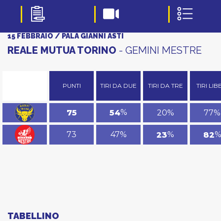
15 FEBBRAIO / PALA GIANNI ASTI
REALE MUTUA TORINO
- GEMINI MESTRE
PUNTI
TIRI DA DUE
TIRI DA TRE
TIRI LIB
%
20%
77%
75
54
73
47%
%
23
82
TABELLINO