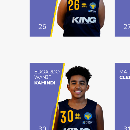
26
2
EDOARDO
MAT
WANJE
CLE
KAHINDI
30
3