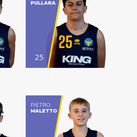
PULLARA
25
PIETRO
MALETTO