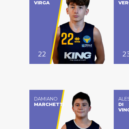
VIRGA
VER
22
2
DAMIANO
ALE
MARCHETTI
DI
VIN