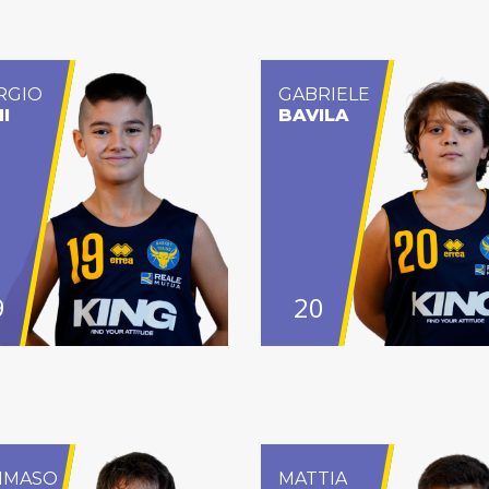
RGIO
GABRIELE
I
BAVILA
9
20
MMASO
MATTIA