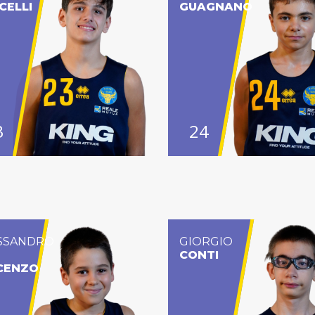
CELLI
GUAGNANO
3
24
SSANDRO
GIORGIO
CONTI
CENZO