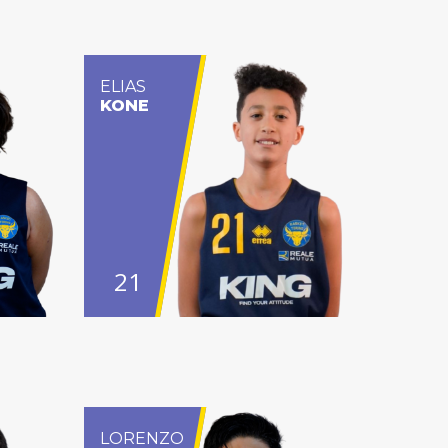
ELIAS
KONE
21
LORENZO