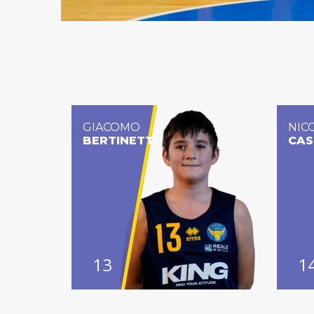
GIACOMO
NIC
BERTINETTI
CAS
13
1