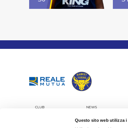
CLUB
NEWS
TICKETING
SPONSOR
Questo sito web utilizza i
GIOVANILI KING
SCHOOL CUP