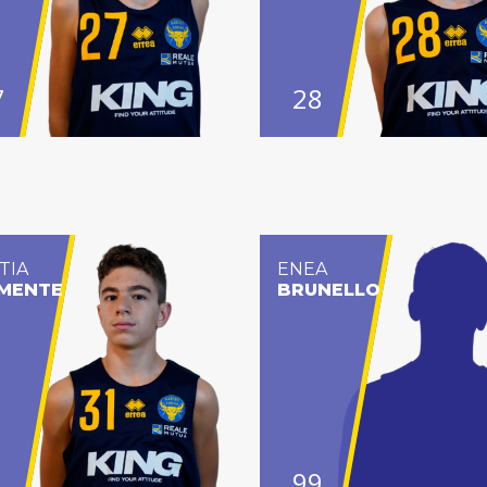
7
28
TIA
ENEA
MENTE
BRUNELLO
1
99