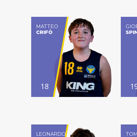
MATTEO
GIO
CRIFÒ
SPIN
18
1
LEONARDO
TO