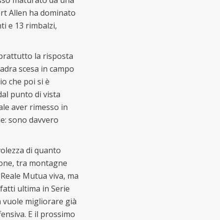
cesso maturato da una
ert Allen ha dominato
i e 13 rimbalzi,
rattutto la risposta
adra scesa in campo
o che poi si è
al punto di vista
ale aver rimesso in
ale: sono davvero
volezza di quanto
ione, tra montagne
 Reale Mutua viva, ma
fatti ultima in Serie
 vuole migliorare già
ensiva. E il prossimo