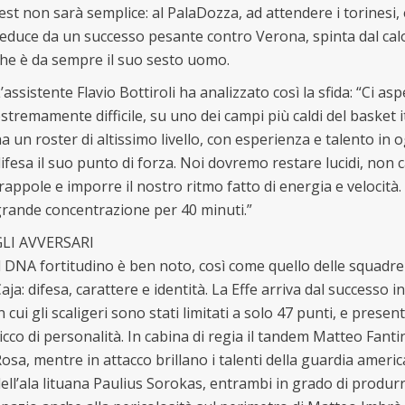
est non sarà semplice: al PalaDozza, ad attendere i torinesi,
educe da un successo pesante contro Verona, spinta dal cal
he è da sempre il suo sesto uomo.
’assistente Flavio Bottiroli ha analizzato così la sfida: “Ci as
stremamente difficile, su uno dei campi più caldi del basket i
a un roster di altissimo livello, con esperienza e talento in o
ifesa il suo punto di forza. Noi dovremo restare lucidi, non 
rappole e imporre il nostro ritmo fatto di energia e velocità.
rande concentrazione per 40 minuti.”
GLI AVVERSARI
l DNA fortitudino è ben noto, così come quello delle squadre 
aja: difesa, carattere e identità. La Effe arriva dal successo
n cui gli scaligeri sono stati limitati a solo 47 punti, e prese
icco di personalità. In cabina di regia il tandem Matteo Fanti
osa, mentre in attacco brillano i talenti della guardia amer
ell’ala lituana Paulius Sorokas, entrambi in grado di produr