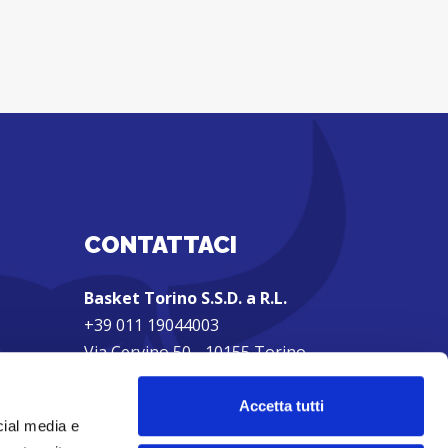
CONTATTACI
Basket Torino S.S.D. a R.L.
+39 011 19044003
Via Cervino 50 - 10155 Torino
Partita IVA: 01962270607
Privacy Policy
|
Cookie Policy
Accetta tutti
cial media e