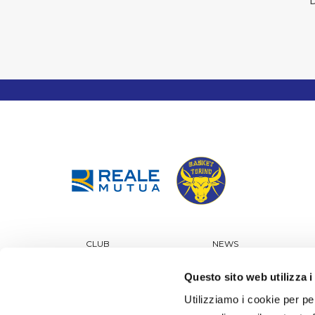
D
CLUB
NEWS
TICKETING
SPONSOR
Questo sito web utilizza i
GIOVANILI KING
SCHOOL CUP
SHOP
CONTATTI
Utilizziamo i cookie per pe