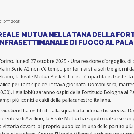
7 OTT 2025
REALE MUTUA NELLA TANA DELLA FOR
INFRASETTIMANALE DI FUOCO AL PAL
orino, lunedì 27 ottobre 2025 - Una reazione d’orgoglio, di 
a in Serie A2 non c’è tempo per fermarsi: a soli tre giorni d
ilano, la Reale Mutua Basket Torino è ripartita in trasferta
alida per l’anticipo dell’ottava giornata. Domani sera, marte
0.30), i gialloblù saranno ospiti della Fortitudo Bologna al 
ampi più iconici e caldi della pallacanestro italiana.
l weekend ha restituito alla squadra la fiducia che serviva. D
arentesi di Avellino, la Reale Mutua ha saputo rialzarsi con
a vittoria davanti al proprio pubblico in una delle partite più