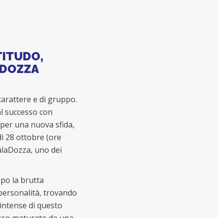
TITUDO,
ADOZZA
carattere e di gruppo.
al successo con
 per una nuova sfida,
dì 28 ottobre (ore
PalaDozza, uno dei
opo la brutta
 personalità, trovando
 intense di questo