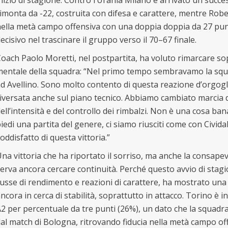
nizio di stagione. Contro l’Urania Milano è arrivato un suc
imonta da -22, costruita con difesa e carattere, mentre Rob
ella metà campo offensiva con una doppia doppia da 27 punt
ecisivo nel trascinare il gruppo verso il 70–67 finale.
oach Paolo Moretti, nel postpartita, ha voluto rimarcare sop
entale della squadra: “Nel primo tempo sembravamo la squ
d Avellino. Sono molto contento di questa reazione d’orgogli
iversata anche sul piano tecnico. Abbiamo cambiato marcia d
ell’intensità e del controllo dei rimbalzi. Non è una cosa ban
iedi una partita del genere, ci siamo riusciti come con Civid
oddisfatto di questa vittoria.”
na vittoria che ha riportato il sorriso, ma anche la consape
erva ancora cercare continuità. Perché questo avvio di stag
usse di rendimento e reazioni di carattere, ha mostrato una
ncora in cerca di stabilità, soprattutto in attacco. Torino è in
2 per percentuale da tre punti (26%), un dato che la squadra
al match di Bologna, ritrovando fiducia nella metà campo off