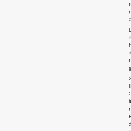
t
r
c
L
e
h
d
t
g
I
C
i
r
R
d