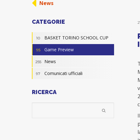
News
CATEGORIE
2
BASKET TORINO SCHOOL CUP
10
Game Preview
95
News
255
T
M
Comunicati ufficiali
97
M
v
RICERCA
2
c
I
p
l