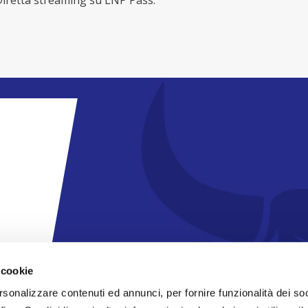
iretta streaming su LNP Pass.
 cookie
rsonalizzare contenuti ed annunci, per fornire funzionalità dei so