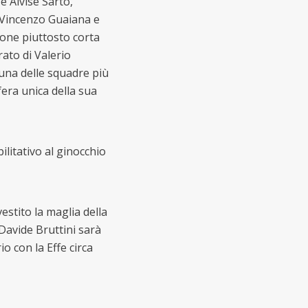
e Alvise Sarto,
 Vincenzo Guaiana e
ione piuttosto corta
rato di Valerio
una delle squadre più
fera unica della sua
litativo al ginocchio
stito la maglia della
Davide Bruttini sarà
o con la Effe circa