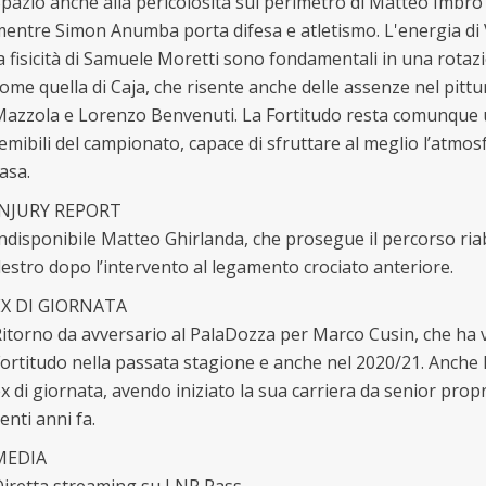
pazio anche alla pericolosità sul perimetro di Matteo Imbrò 
entre Simon Anumba porta difesa e atletismo. L'energia di
a fisicità di Samuele Moretti sono fondamentali in una rotaz
ome quella di Caja, che risente anche delle assenze nel pittu
azzola e Lorenzo Benvenuti. La Fortitudo resta comunque 
emibili del campionato, capace di sfruttare al meglio l’atmos
asa.
INJURY REPORT
ndisponibile Matteo Ghirlanda, che prosegue il percorso riabi
estro dopo l’intervento al legamento crociato anteriore.
EX DI GIORNATA
itorno da avversario al PalaDozza per Marco Cusin, che ha ve
ortitudo nella passata stagione e anche nel 2020/21. Anche 
x di giornata, avendo iniziato la sua carriera da senior propri
enti anni fa.
MEDIA