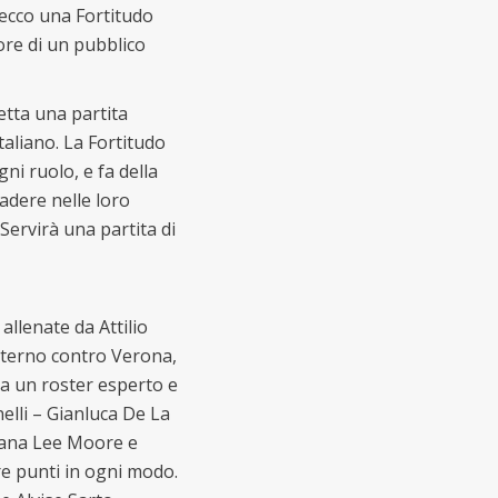
 ecco una Fortitudo
ore di un pubblico
petta una partita
taliano. La Fortitudo
gni ruolo, e fa della
cadere nelle loro
 Servirà una partita di
allenate da Attilio
 interno contro Verona,
nta un roster esperto e
nelli – Gianluca De La
icana Lee Moore e
re punti in ogni modo.