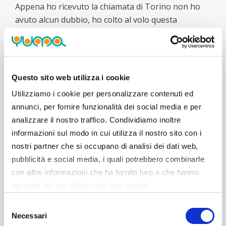
Appena ho ricevuto la chiamata di Torino non ho
avuto alcun dubbio, ho colto al volo questa
opportunità. Per me è speciale tornare nella città
che è stata casa mia per due anni, dove è nata mia
figlia. Non ci ho pensato due volte: sono davvero
felice di tornare. Credo sia la scelta migliore per me
Questo sito web utilizza i cookie
e la mia famiglia. Ho parlato con il coach e ci siamo
Utilizziamo i cookie per personalizzare contenuti ed
trovati subito in sintonia su tutto. Siamo pronti.
annunci, per fornire funzionalità dei social media e per
Sono contento di ritrovare tanti amici: vedo
analizzare il nostro traffico. Condividiamo inoltre
soltanto cose positive."
informazioni sul modo in cui utilizza il nostro sito con i
Paolo Moretti (capo allenatore): "Quando ho
nostri partner che si occupano di analisi dei dati web,
iniziato a lavorare sulla costruzione della squadra
pubblicità e social media, i quali potrebbero combinarle
per la prossima stagione, ho pensato a giocatori
con altre informazioni che ha fornito loro o che hanno
che potessero darci un contributo in campo e che
raccolto dal suo utilizzo dei loro servizi.
potessero rappresentare anche un riferimento per
Selezione
i più giovani che avremo in roster. Cercavo un
Necessari
del
giocatore che conoscesse già la piazza, che amasse