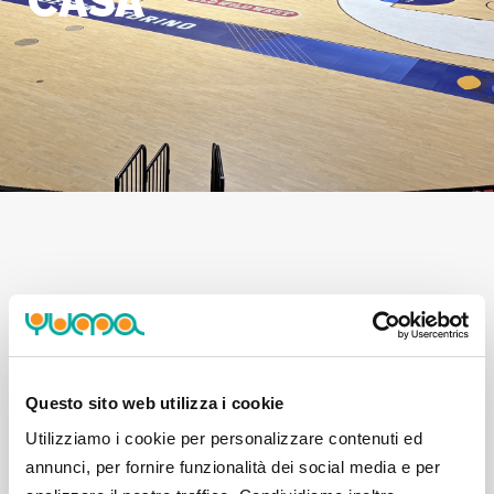
CASA
Il "Palazzetto dello Sport Gianni Asti" è molto più di
un impianto sportivo: è il punto di riferimento della
pallacanestro torinese e la casa della Reale Mutua
Basket Torino. Un luogo dove si incontrano
Questo sito web utilizza i cookie
passione, comunità e territorio, dentro e fuori dal
Utilizziamo i cookie per personalizzare contenuti ed
campo.
annunci, per fornire funzionalità dei social media e per