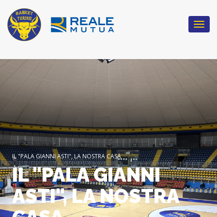
Togg
navi
IL "PALA GIANNI ASTI", LA NOSTRA CASA
IL "PALA GIANNI
ASTI", LA NOSTRA