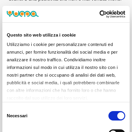
Abbiamo seguito Matteo Ghirlanda nel percorso di
recupero dall'infortunio al legamento crociato
anteriore del ginocchio destro, fino al suo ritorno in
campo dello scorso 8 marzo.
Questo sito web utilizza i cookie
Questa è stata la sua strada verso il ritorno:
Utilizziamo i cookie per personalizzare contenuti ed
annunci, per fornire funzionalità dei social media e per
analizzare il nostro traffico. Condividiamo inoltre
informazioni sul modo in cui utilizza il nostro sito con i
nostri partner che si occupano di analisi dei dati web,
pubblicità e social media, i quali potrebbero combinarle
con altre informazioni che ha fornito loro o che hanno
raccolto dal suo utilizzo dei loro servizi.
Selezione
Necessari
del
consenso