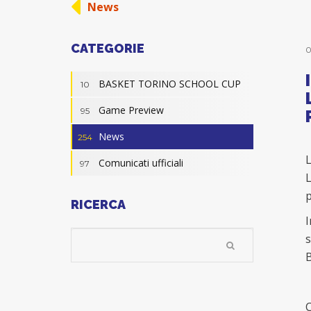
News
CATEGORIE
0
BASKET TORINO SCHOOL CUP
10
Game Preview
95
News
254
L
Comunicati ufficiali
97
L
p
RICERCA
I
s
B