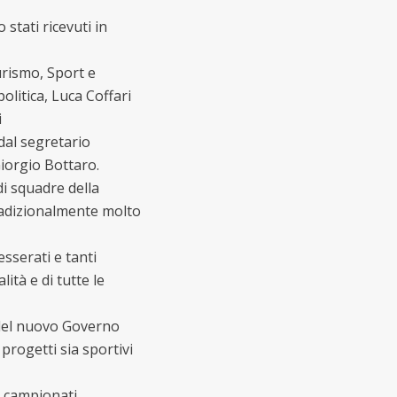
stati ricevuti in
urismo, Sport e
olitica, Luca Coffari
i
dal segretario
iorgio Bottaro.
di squadre della
radizionalmente molto
sserati e tanti
lità e di tutte le
 del nuovo Governo
progetti sia sportivi
i campionati,