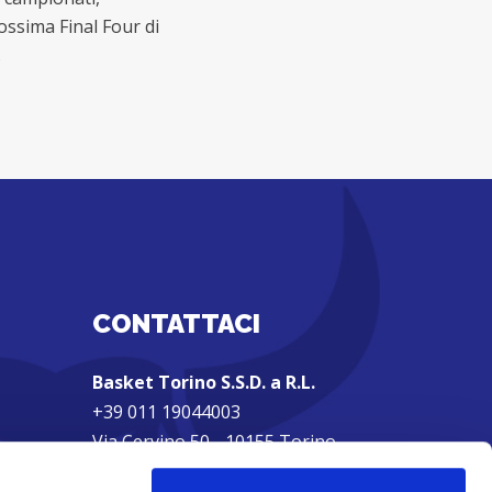
ossima Final Four di
.
CONTATTACI
Basket Torino S.S.D. a R.L.
+39 011 19044003
Via Cervino 50 - 10155 Torino
Partita IVA: 01962270607