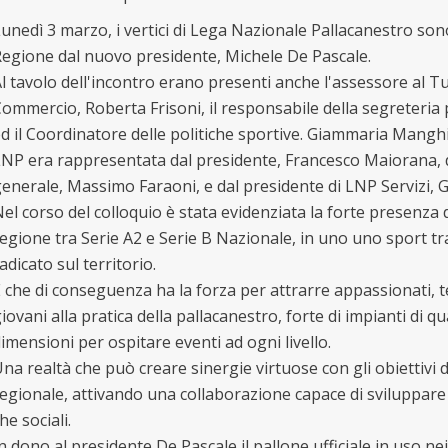
unedì 3 marzo, i vertici di Lega Nazionale Pallacanestro sono 
egione dal nuovo presidente, Michele De Pascale.
l tavolo dell'incontro erano presenti anche l'assessore al T
ommercio, Roberta Frisoni, il responsabile della segreteria p
d il Coordinatore delle politiche sportive. Giammaria Mangh
NP era rappresentata dal presidente, Francesco Maiorana, 
enerale, Massimo Faraoni, e dal presidente di LNP Servizi, G
el corso del colloquio è stata evidenziata la forte presenza 
egione tra Serie A2 e Serie B Nazionale, in uno uno sport t
adicato sul territorio.
 che di conseguenza ha la forza per attrarre appassionati, te
iovani alla pratica della pallacanestro, forte di impianti di qua
imensioni per ospitare eventi ad ogni livello.
na realtà che può creare sinergie virtuose con gli obiettivi
egionale, attivando una collaborazione capace di sviluppare 
he sociali.
n dono al presidente De Pascale il pallone ufficiale in uso ne