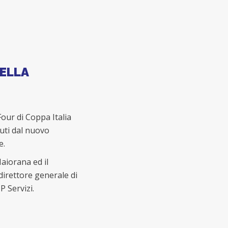
DELLA
our di Coppa Italia
vuti dal nuovo
e.
aiorana ed il
irettore generale di
P Servizi.