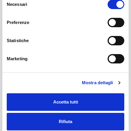
MEDIA RIMBALZI
3.5
Necessari
del
TIRI DA TRE
6%
consenso
Preferenze
TIRI DA DUE
53%
Statistiche
TIRI LIBERI
58%
Marketing
DETTAGLI PARTITE
Mostra dettagli
FALLI
Accetta tutti
SQUADRE
PNT
MIN
F
S
26/04/2026
1
1
4
20
RSR SEBASTIANI RIE..
Rifiuta