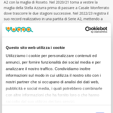
A2 con la maglia di Roseto. Nel 2020/21 torna a vestire la
maglia della Stella Azzurra prima di passare a Casale Monferrato
dove trascorre le due stagioni successive. Nel 2022/23 registra il
suo record realizzativo in una partita di Serie A2, mettendo a
referto 17 punti contro la squadra con la quale è cresciuto, la
Stella Azzurra Roma. Nel 2023 è arrivata la chiamata di Torino:
nei suoi primi due anni sotto la Mole continua a crescere,
affermandosi come giocatore importante nelle rotazioni
gialloblù.
Questo sito web utilizza i cookie
Utilizziamo i cookie per personalizzare contenuti ed
annunci, per fornire funzionalità dei social media e per
analizzare il nostro traffico. Condividiamo inoltre
STATISTICHE
informazioni sul modo in cui utilizza il nostro sito con i
nostri partner che si occupano di analisi dei dati web,
MEDIA PUNTI
3.5
pubblicità e social media, i quali potrebbero combinarle
con altre informazioni che ha fornito loro o che hanno
MEDIA MINUTI GIOCATI
19.3
raccolto dal suo utilizzo dei loro servizi.
MEDIA ASSIST
0.5
Selezione