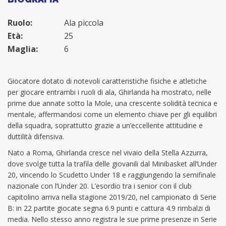
Ruolo:
Ala piccola
Età:
25
Maglia:
6
Giocatore dotato di notevoli caratteristiche fisiche e atletiche
per giocare entrambi i ruoli di ala, Ghirlanda ha mostrato, nelle
prime due annate sotto la Mole, una crescente solidità tecnica e
mentale, affermandosi come un elemento chiave per gli equilibri
della squadra, soprattutto grazie a un’eccellente attitudine e
duttilità difensiva.
Nato a Roma, Ghirlanda cresce nel vivaio della Stella Azzurra,
dove svolge tutta la trafila delle giovanili dal Minibasket all’Under
20, vincendo lo Scudetto Under 18 e raggiungendo la semifinale
nazionale con l’Under 20. L’esordio tra i senior con il club
capitolino arriva nella stagione 2019/20, nel campionato di Serie
B: in 22 partite giocate segna 6.9 punti e cattura 4.9 rimbalzi di
media. Nello stesso anno registra le sue prime presenze in Serie