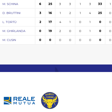
3
3
1
3
1
M. SCHINA
6
25
33
1
2
1
4
0
D. BRUTTINI
3
16
25
4
1
0
1
0
L. TORTÙ
2
17
0
2
0
0
1
0
M. GHIRLANDA
0
19
0
0
0
0
0
0
M. CUSIN
0
0
0