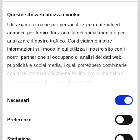
Ghirlanda 0 (0/1, 0/1), Marco Cusin 0 (0/0, 0/0).
Tiri liberi: 16/21 - Rimbalzi: 25 (8+17, Robert Allen,
Questo sito web utilizza i cookie
Davide Bruttini 6) - Assist: 20 (Macio Teague, Federico
Utilizziamo i cookie per personalizzare contenuti ed
Massone 4).
annunci, per fornire funzionalità dei social media e per
analizzare il nostro traffico. Condividiamo inoltre
informazioni sul modo in cui utilizza il nostro sito con i
nostri partner che si occupano di analisi dei dati web,
pubblicità e social media, i quali potrebbero combinarle
CONFERENZA POSTPARTITA
con altre informazioni che ha fornito loro o che hanno
raccolto dal suo utilizzo dei loro servizi.
Selezione
Necessari
del
consenso
Preferenze
Statistiche