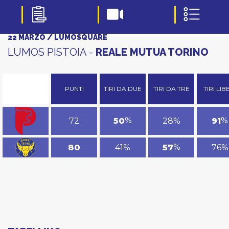
22 MARZO / LUMOSQUARE
LUMOS PISTOIA -
REALE MUTUA TORINO
PUNTI
TIRI DA DUE
TIRI DA TRE
TIRI LIB
%
%
72
28%
50
91
%
41%
76%
80
57