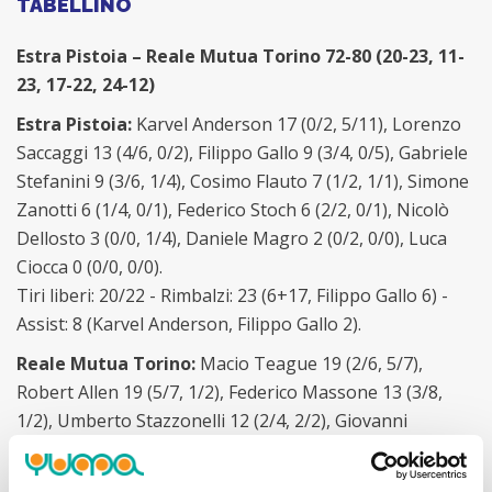
TABELLINO
Estra Pistoia – Reale Mutua Torino 72-80 (20-23, 11-
23, 17-22, 24-12)
Estra Pistoia:
Karvel Anderson 17 (0/2, 5/11), Lorenzo
Saccaggi 13 (4/6, 0/2), Filippo Gallo 9 (3/4, 0/5), Gabriele
Stefanini 9 (3/6, 1/4), Cosimo Flauto 7 (1/2, 1/1), Simone
Zanotti 6 (1/4, 0/1), Federico Stoch 6 (2/2, 0/1), Nicolò
Dellosto 3 (0/0, 1/4), Daniele Magro 2 (0/2, 0/0), Luca
Ciocca 0 (0/0, 0/0).
Tiri liberi: 20/22 - Rimbalzi: 23 (6+17, Filippo Gallo 6) -
Assist: 8 (Karvel Anderson, Filippo Gallo 2).
Reale Mutua Torino:
Macio Teague 19 (2/6, 5/7),
Robert Allen 19 (5/7, 1/2), Federico Massone 13 (3/8,
1/2), Umberto Stazzonelli 12 (2/4, 2/2), Giovanni
Severini 6 (0/0, 2/3), Matteo Schina 6 (1/3, 1/3), Davide
Bruttini 3 (1/4, 0/0), Lorenzo Tortù 2 (0/1, 0/1), Matteo