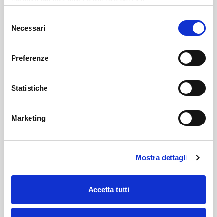
08/03/2026
1
1
12
33
REALE MUTUA TORINO
Selezione
Necessari
del
22/03/2026
3
2
19
27
LUMOS PISTOIA
consenso
Preferenze
15/02/2026
3
1
17
33
REALE MUTUA TORINO
Statistiche
21/02/2026
3
2
16
32
VALTUR BRINDISI
Marketing
11/02/2026
0
1
12
31
LIBERTAS LIVORNO 1..
06/02/2026
2
2
16
35
REALE MUTUA TORINO
Mostra dettagli
31/01/2026
2
0
19
33
UEB GESTECO CIVIDA..
Accetta tutti
25/01/2026
1
3
13
31
REALE MUTUA TORINO