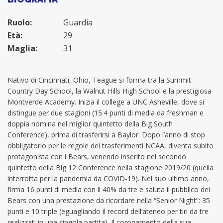
Ruolo:
Guardia
Età:
29
Maglia:
31
Nativo di Cincinnati, Ohio, Teague si forma tra la Summit
Country Day School, la Walnut Hills High School e la prestigiosa
Montverde Academy. Inizia il college a UNC Asheville, dove si
distingue per due stagioni (15.4 punti di media da freshman e
doppia nomina nel miglior quintetto della Big South
Conference), prima di trasferirsi a Baylor. Dopo l’anno di stop
obbligatorio per le regole dei trasferimenti NCAA, diventa subito
protagonista con i Bears, venendo inserito nel secondo
quintetto della Big 12 Conference nella stagione 2019/20 (quella
interrotta per la pandemia da COVID-19). Nel suo ultimo anno,
firma 16 punti di media con il 40% da tre e saluta il pubblico dei
Bears con una prestazione da ricordare nella “Senior Night”: 35
punti e 10 triple (eguagliando il record dell’ateneo per tiri da tre
realizzati in una singola partita). Il coronamento della sua