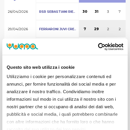
26/04/2026
3
7
30
31
RSR SEBASTIANI RIE..
29/04/2026
2
2
7
29
FERRARONI JUVI CRE..
08/04/2026
0
5
15
34
REALE MUTUA TORINO
19/04/2026
2
5
23
33
REALE MUTUA TORINO
Questo sito web utilizza i cookie
Utilizziamo i cookie per personalizzare contenuti ed
04/04/2026
1
2
10
33
REALE MUTUA TORINO
annunci, per fornire funzionalità dei social media e per
analizzare il nostro traffico. Condividiamo inoltre
25/03/2026
3
4
15
36
informazioni sul modo in cui utilizza il nostro sito con i
REALE MUTUA TORINO
nostri partner che si occupano di analisi dei dati web,
pubblicità e social media, i quali potrebbero combinarle
28/03/2026
2
2
14
32
WEGREENIT URANIA M..
con altre informazioni che ha fornito loro o che hanno
raccolto dal suo utilizzo dei loro servizi.