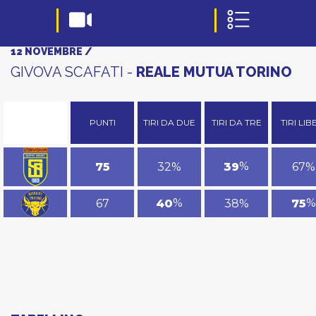
12 NOVEMBRE /
GIVOVA SCAFATI -
REALE MUTUA TORINO
PUNTI
TIRI DA DUE
TIRI DA TRE
TIRI LIB
%
32%
67%
75
39
%
%
67
38%
40
75